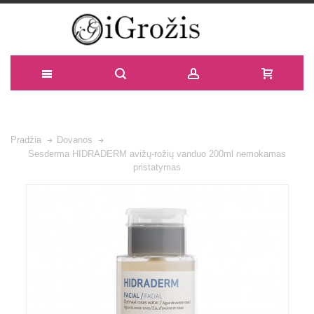
Pradžia
Dovanos
Sesderma HIDRADERM avižų-rožių vanduo 200ml nemokamas
pristatymas