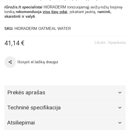
iGrožis.lt specialistai
HIDRADERM tonizuojamąjį avižų-rožių losjoną-
toniką
rekomenduoja
visų tipų odai
, įskaitant jautrią,
raminti,
skaistinti ir valyti
.
SKU:
HIDRADERM OATMEAL WATER
41,14 €
Likutis:
Išparduota
Išsiųsti el.laišką draugui
Prekės aprašas
Techninė specifikacija
Atsiliepimai