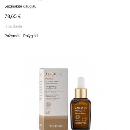
Sužinokite daugiau
78,65 €
Išparduota
Pažymėti
Palyginti