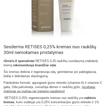
Sesderma RETISES 0,25% kremas nuo raukšlių
30ml nemokamas pristatymas
iGrožis.lt specialistai
RETISES 0,25 raukšlių susidarymą stabdantį
kremą
rekomenduoja brandžiai odai
.
Šis kremas drėkina ir regeneruoja odą, gerindamas jos pablogėjusią
būklę ir didindamas elastingumą.
Patobulinta formulė, apjungianti gryno retinolio (vitamino A) ir vitamino C
galią. Oda pašviesėja, sumažėja dėmės ir raukšlių gylis,
rezultatas
matomas po mažiau nei mėnesio naudojimo!
RETISES 0.25% regeneruojantis kremas nuo raukšlių yra
naktinis
kremas
, kurio sudėtyje yra 0,25% koncentracijos gryno retinolio ir 1%