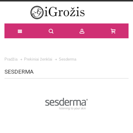
Pradžia
Prekiniai ženklai
Sesderma
SESDERMA