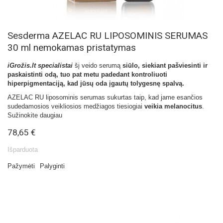
Sesderma AZELAC RU LIPOSOMINIS SERUMAS
30 ml nemokamas pristatymas
iGrožis.lt specialistai
šį veido serumą
siūlo, siekiant pašviesinti ir
paskaistinti odą, tuo pat metu padedant kontroliuoti
hiperpigmentaciją, kad jūsų oda įgautų tolygesnę spalvą.
AZELAC RU liposominis serumas sukurtas taip, kad jame esančios
sudedamosios veikliosios medžiagos tiesiogiai
veikia melanocitus
.
Sužinokite daugiau
78,65 €
Išparduota
Pažymėti
Palyginti