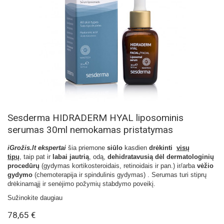
Sesderma HIDRADERM HYAL liposominis
serumas 30ml nemokamas pristatymas
iGrožis.lt ekspertai
šia priemone
siūlo
kasdien
drėkinti
visų
tipų
, taip pat ir
labai jautrią
, odą,
dehidratavusią dėl dermatologinių
procedūrų
(gydymas kortikosteroidais, retinoidais ir pan.) ir/arba
vėžio
gydymo
(chemoterapija ir spindulinis gydymas) . Serumas turi stiprų
drėkinamąjį ir senėjimo požymių stabdymo poveikį.
Sužinokite daugiau
78,65 €