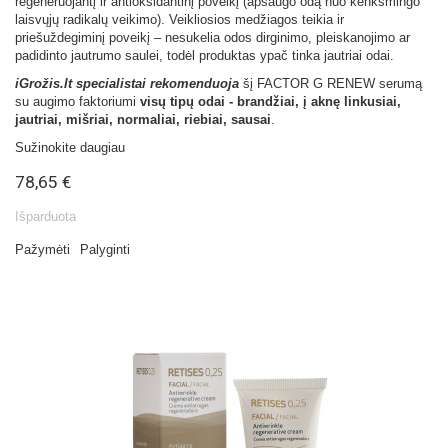
regeneruojantį ir antioksidantinį poveikį (apsaugo odą nuo kenksmingo
laisvųjų radikalų veikimo). Veikliosios medžiagos teikia ir
priešuždegiminį poveikį – nesukelia odos dirginimo, pleiskanojimo ar
padidinto jautrumo saulei, todėl produktas ypač tinka jautriai odai.
iGrožis.lt specialistai rekomenduoja
šį FACTOR G RENEW serumą
su augimo faktoriumi
visų tipų odai - brandžiai, į aknę linkusiai,
jautriai, mišriai, normaliai, riebiai, sausai
.
Sužinokite daugiau
78,65 €
Išparduota
Pažymėti
Palyginti