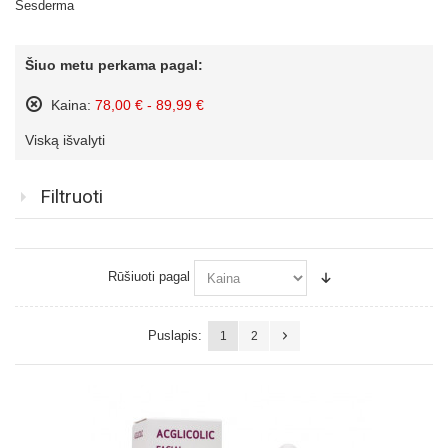
Sesderma
Šiuo metu perkama pagal:
Kaina:
78,00 € - 89,99 €
Pašalinti
Viską išvalyti
šią
prekę
Filtruoti
Rūšiuoti pagal
Puslapis:
1
2