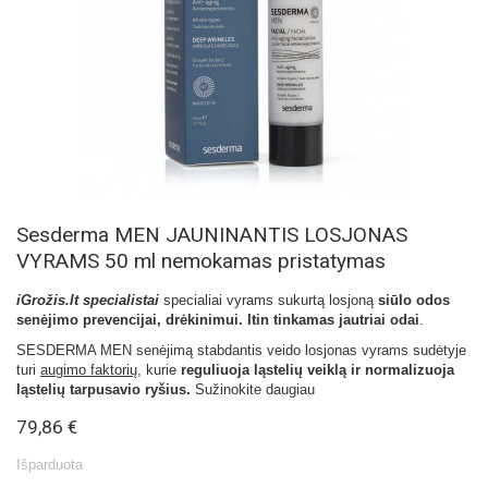
Sesderma MEN JAUNINANTIS LOSJONAS
VYRAMS 50 ml nemokamas pristatymas
iGrožis.lt specialistai
specialiai vyrams sukurtą losjoną
siūlo odos
senėjimo prevencijai, drėkinimui. Itin tinkamas jautriai odai
.
SESDERMA MEN senėjimą stabdantis veido losjonas vyrams sudėtyje
turi
augimo faktorių
, kurie
reguliuoja ląstelių veiklą ir normalizuoja
ląstelių tarpusavio ryšius.
Sužinokite daugiau
79,86 €
Išparduota