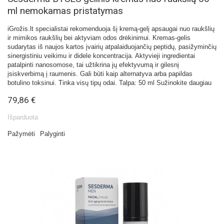
ml nemokamas pristatymas
iGrožis.lt specialistai rekomenduoja šį kremą-gelį apsaugai nuo raukšlių
ir mimikos raukšlių bei aktyviam odos drėkinimui. Kremas-gelis
sudarytas iš naujos kartos įvairių atpalaiduojančių peptidų, pasižyminčių
sinergistiniu veikimu ir didele koncentracija. Aktyvieji ingredientai
patalpinti nanosomose, tai užtikrina jų efektyvumą ir gilesnį
įsiskverbimą į raumenis. Gali būti kaip alternatyva arba papildas
botulino toksinui. Tinka visų tipų odai. Talpa: 50 ml
Sužinokite daugiau
79,86 €
Išparduota
Pažymėti
Palyginti