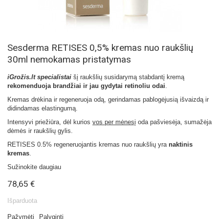
Sesderma RETISES 0,5% kremas nuo raukšlių
30ml nemokamas pristatymas
iGrožis.lt specialistai
šį raukšlių susidarymą stabdantį kremą
rekomenduoja brandžiai ir jau gydytai retinoliu odai
.
Kremas drėkina ir regeneruoja odą, gerindamas pablogėjusią išvaizdą ir
didindamas elastingumą.
Intensyvi priežiūra, dėl kurios
vos per mėnesį
oda pašviesėja, sumažėja
dėmės ir raukšlių gylis.
RETISES 0.5% regeneruojantis kremas nuo raukšlių yra
naktinis
kremas
.
Sužinokite daugiau
78,65 €
Išparduota
Pažymėti
Palyginti