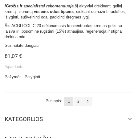
iGrožis.lt specialistai rekomenduoja
šį aktyviai drėkinantį gelinį
kremą - serumą
visiems odos tipams
, siekiant sumažinti raukšles,
išlyginti, sušvelninti odą, padidinti drėgmės lygį.
Šis ACGLICOLIC 20 drėkinamasis koncentruotas kremas-gelis su
laisva ir liposomine rūgštimi (15%) atnaujina, regeneruoja ir stipriai
drėkina odą.
Sužinokite daugiau
81,07 €
Išparduota
Pažymėti
Palyginti
Puslapis:
1
2
KATEGORIJOS