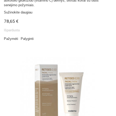
askorbilo gliukozido (vitamino C) derinys, skirtas kovai su odos
senėjimo požymiais.
Sužinokite daugiau
78,65 €
Išparduota
Pažymėti
Palyginti