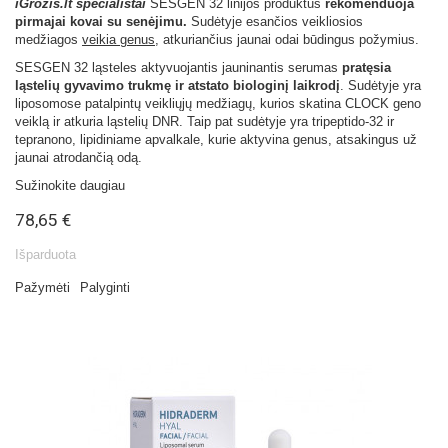
iGrožis.lt specialistai
SESGEN 32 linijos produktus
rekomenduoja
pirmajai kovai su senėjimu.
Sudėtyje esančios veikliosios
medžiagos
veikia genus
, atkuriančius jaunai odai būdingus požymius.
SESGEN 32 ląsteles aktyvuojantis jauninantis serumas
pratęsia
ląstelių gyvavimo trukmę ir atstato biologinį laikrodį
. Sudėtyje yra
liposomose patalpintų veikliųjų medžiagų, kurios skatina CLOCK geno
veiklą ir atkuria ląstelių DNR. Taip pat sudėtyje yra tripeptido-32 ir
tepranono, lipidiniame apvalkale, kurie aktyvina genus, atsakingus už
jaunai atrodančią odą.
Sužinokite daugiau
78,65 €
Išparduota
Pažymėti
Palyginti