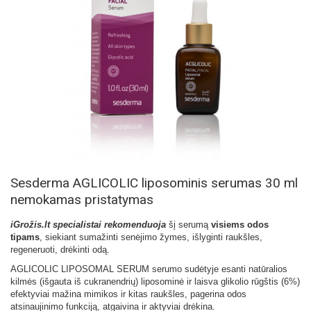
Sesderma AGLICOLIC liposominis serumas 30 ml
nemokamas pristatymas
iGrožis.lt specialistai rekomenduoja
šį serumą
visiems odos
tipams
, siekiant sumažinti senėjimo žymes, išlyginti raukšles,
regeneruoti, drėkinti odą.
AGLICOLIC LIPOSOMAL SERUM serumo sudėtyje esanti natūralios
kilmės (išgauta iš cukranendrių) liposominė ir laisva glikolio rūgštis (6%)
efektyviai mažina mimikos ir kitas raukšles, pagerina odos
atsinaujinimo funkciją, atgaivina ir aktyviai drėkina.