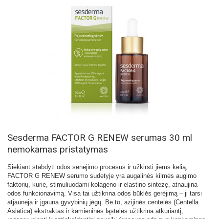
Sesderma FACTOR G RENEW serumas 30 ml
nemokamas pristatymas
Siekiant stabdyti odos senėjimo procesus ir užkirsti jiems kelią,
FACTOR G RENEW serumo sudėtyje yra augalinės kilmės augimo
faktorių, kurie, stimuliuodami kolageno ir elastino sintezę, atnaujina
odos funkcionavimą. Visa tai užtikrina odos būklės gerėjimą – ji tarsi
atjaunėja ir įgauna gyvybinių jėgų. Be to, azijinės centelės (Centella
Asiatica) ekstraktas ir kamieninės ląstelės užtikrina atkuriantį,