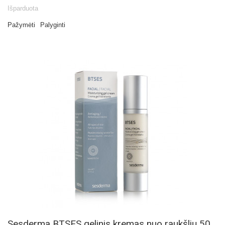
Išparduota
Pažymėti
Palyginti
Sesderma BTSES gelinis kremas nuo raukšlių 50