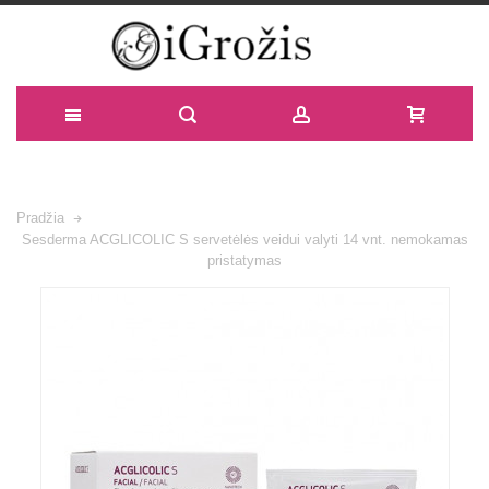
Pradžia
Sesderma ACGLICOLIC S servetėlės veidui valyti 14 vnt. nemokamas
pristatymas