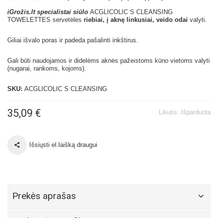
iGrožis.lt specialistai
siūlo
ACGLICOLIC S CLEANSING
TOWELETTES servetėles
riebiai, į aknę linkusiai, veido odai
valyti.
Giliai išvalo poras ir padeda pašalinti inkštirus.
Gali būti naudojamos ir didelėms aknės pažeistoms kūno vietoms valyti
(nugarai, rankoms, kojoms).
SKU:
ACGLICOLIC S CLEANSING
35,09 €
Likutis:
Išparduota
Išsiųsti el.laišką draugui
Prekės aprašas